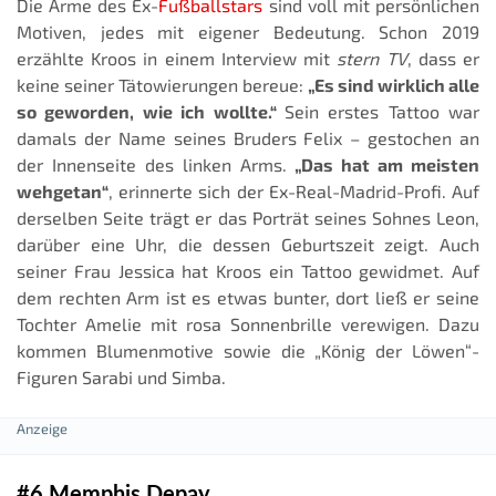
Die Arme des Ex-
Fußballstars
sind voll mit persönlichen
Motiven, jedes mit eigener Bedeutung. Schon 2019
erzählte Kroos in einem Interview mit
stern TV
, dass er
keine seiner Tätowierungen bereue:
„Es sind wirklich alle
so geworden, wie ich wollte.“
Sein erstes Tattoo war
damals der Name seines Bruders Felix – gestochen an
der Innenseite des linken Arms.
„Das hat am meisten
wehgetan“
, erinnerte sich der Ex-Real-Madrid-Profi. Auf
derselben Seite trägt er das Porträt seines Sohnes Leon,
darüber eine Uhr, die dessen Geburtszeit zeigt. Auch
seiner Frau Jessica hat Kroos ein Tattoo gewidmet. Auf
dem rechten Arm ist es etwas bunter, dort ließ er seine
Tochter Amelie mit rosa Sonnenbrille verewigen. Dazu
kommen Blumenmotive sowie die „König der Löwen“-
Figuren Sarabi und Simba.
#6 Memphis Depay