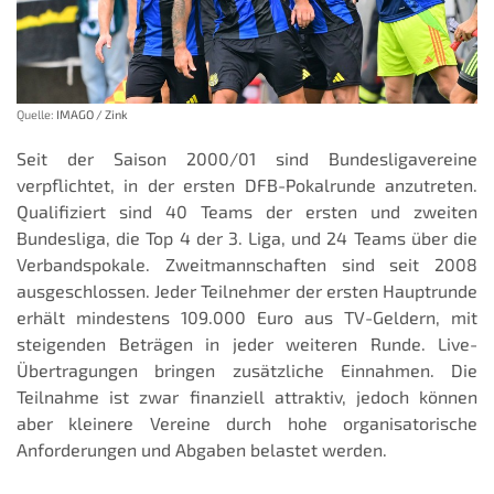
Quelle:
IMAGO / Zink
Seit der Saison 2000/01 sind Bundesligavereine
verpflichtet, in der ersten DFB-Pokalrunde anzutreten.
Qualifiziert sind 40 Teams der ersten und zweiten
Bundesliga, die Top 4 der 3. Liga, und 24 Teams über die
Verbandspokale. Zweitmannschaften sind seit 2008
ausgeschlossen. Jeder Teilnehmer der ersten Hauptrunde
erhält mindestens 109.000 Euro aus TV-Geldern, mit
steigenden Beträgen in jeder weiteren Runde. Live-
Übertragungen bringen zusätzliche Einnahmen. Die
Teilnahme ist zwar finanziell attraktiv, jedoch können
aber kleinere Vereine durch hohe organisatorische
Anforderungen und Abgaben belastet werden.