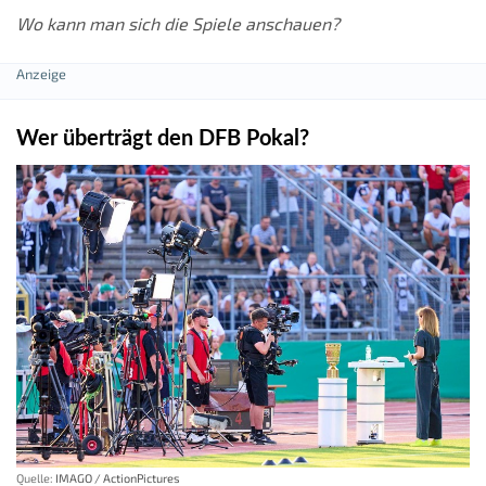
Wo kann man sich die Spiele anschauen?
Wer überträgt den DFB Pokal?
Quelle:
IMAGO / ActionPictures