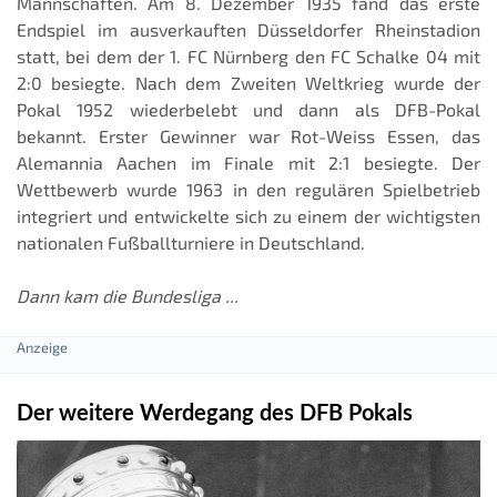
Mannschaften. Am 8. Dezember 1935 fand das erste
Endspiel im ausverkauften Düsseldorfer Rheinstadion
statt, bei dem der 1. FC Nürnberg den FC Schalke 04 mit
2:0 besiegte. Nach dem Zweiten Weltkrieg wurde der
Pokal 1952 wiederbelebt und dann als DFB-Pokal
bekannt. Erster Gewinner war Rot-Weiss Essen, das
Alemannia Aachen im Finale mit 2:1 besiegte. Der
Wettbewerb wurde 1963 in den regulären Spielbetrieb
integriert und entwickelte sich zu einem der wichtigsten
nationalen Fußballturniere in Deutschland.
Dann kam die Bundesliga ...
Der weitere Werdegang des DFB Pokals