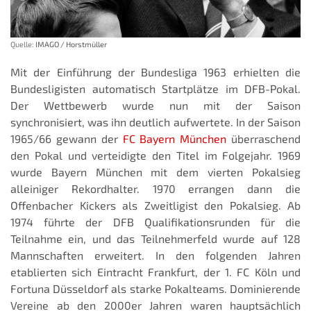
Quelle:
IMAGO / Horstmüller
Mit der Einführung der Bundesliga 1963 erhielten die
Bundesligisten automatisch Startplätze im DFB-Pokal.
Der Wettbewerb wurde nun mit der Saison
synchronisiert, was ihn deutlich aufwertete. In der Saison
1965/66 gewann der
FC Bayern München
überraschend
den Pokal und verteidigte den Titel im Folgejahr. 1969
wurde Bayern München mit dem vierten Pokalsieg
alleiniger Rekordhalter. 1970 errangen dann die
Offenbacher Kickers als Zweitligist den Pokalsieg. Ab
1974 führte der DFB Qualifikationsrunden für die
Teilnahme ein, und das Teilnehmerfeld wurde auf 128
Mannschaften erweitert. In den folgenden Jahren
etablierten sich Eintracht Frankfurt, der 1. FC Köln und
Fortuna Düsseldorf als starke Pokalteams. Dominierende
Vereine ab den 2000er Jahren waren hauptsächlich