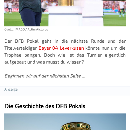
Quelle:
IMAGO / ActionPictures
Der DFB Pokal geht in die nächste Runde und der
Titelverteidiger
Bayer 04 Leverkusen
könnte nun um die
Trophäe bangen. Doch wie ist das Turnier eigentlich
aufgebaut und was musst du wissen?
Beginnen wir auf der nächsten Seite ...
Die Geschichte des DFB Pokals