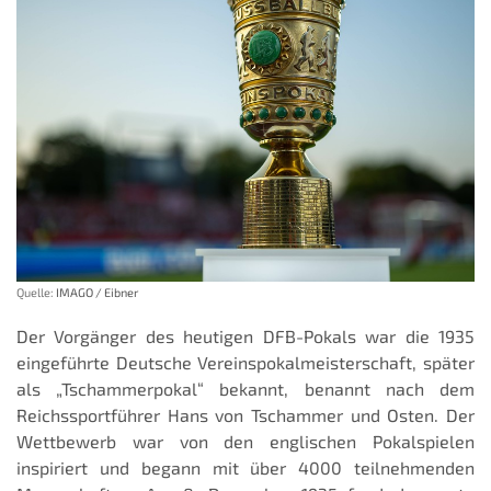
Quelle:
IMAGO / Eibner
Der Vorgänger des heutigen DFB-Pokals war die 1935
eingeführte Deutsche Vereinspokalmeisterschaft, später
als „Tschammerpokal“ bekannt, benannt nach dem
Reichssportführer Hans von Tschammer und Osten. Der
Wettbewerb war von den englischen Pokalspielen
inspiriert und begann mit über 4000 teilnehmenden