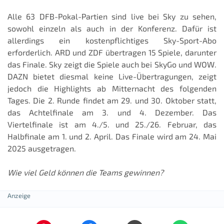
Alle 63 DFB-Pokal-Partien sind live bei Sky zu sehen,
sowohl einzeln als auch in der Konferenz. Dafür ist
allerdings ein kostenpflichtiges Sky-Sport-Abo
erforderlich. ARD und ZDF übertragen 15 Spiele, darunter
das Finale. Sky zeigt die Spiele auch bei SkyGo und WOW.
DAZN bietet diesmal keine Live-Übertragungen, zeigt
jedoch die Highlights ab Mitternacht des folgenden
Tages. Die 2. Runde findet am 29. und 30. Oktober statt,
das Achtelfinale am 3. und 4. Dezember. Das
Viertelfinale ist am 4./5. und 25./26. Februar, das
Halbfinale am 1. und 2. April. Das Finale wird am 24. Mai
2025 ausgetragen.
Wie viel Geld können die Teams gewinnen?