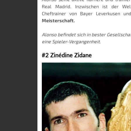
Real Madrid. Inzwischen ist der Wel
Cheftrainer von Bayer Leverkusen un
Meisterschaft.
Alonso befindet sich in bester Gesellscha
eine Spieler-Vergangenheit.
#2 Zinédine Zidane