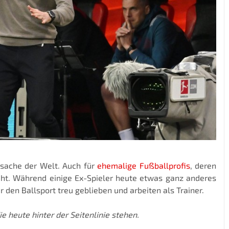
nsache der Welt. Auch für
ehemalige Fußballprofis
, deren
eht. Während einige Ex-Spieler heute etwas ganz anderes
 den Ballsport treu geblieben und arbeiten als Trainer.
ie heute hinter der Seitenlinie stehen.