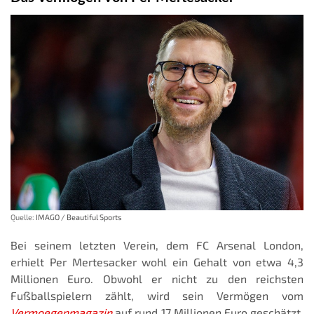
Quelle:
IMAGO / Beautiful Sports
Bei seinem letzten Verein, dem FC Arsenal London,
erhielt Per Mertesacker wohl ein Gehalt von etwa 4,3
Millionen Euro. Obwohl er nicht zu den reichsten
Fußballspielern zählt, wird sein Vermögen vom
Vermoegenmagazin
auf rund 17 Millionen Euro geschätzt.