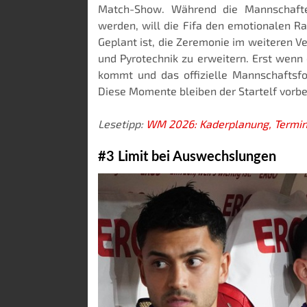
Match-Show. Während die Mannschafte
werden, will die Fifa den emotionalen 
Geplant ist, die Zeremonie im weiteren 
und Pyrotechnik zu erweitern. Erst wenn
kommt und das offizielle Mannschaftsfo
Diese Momente bleiben der Startelf vorbe
Lesetipp:
WM 2026: Kaderplanung, Termine
#3 Limit bei Auswechslungen