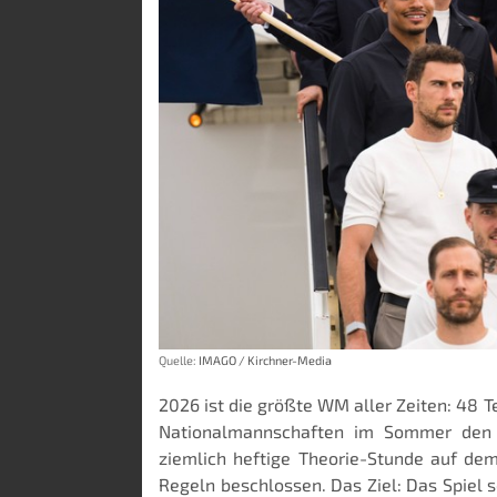
Quelle:
IMAGO / Kirchner-Media
2026 ist die größte WM aller Zeiten: 48 T
Nationalmannschaften im Sommer den R
ziemlich heftige Theorie-Stunde auf de
Regeln beschlossen. Das Ziel: Das Spiel s