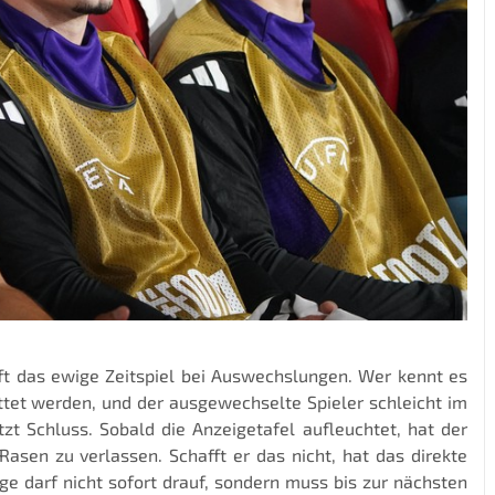
fft das ewige Zeitspiel bei Auswechslungen. Wer kennt es
ettet werden, und der ausgewechselte Spieler schleicht im
zt Schluss. Sobald die Anzeigetafel aufleuchtet, hat der
asen zu verlassen. Schafft er das nicht, hat das direkte
e darf nicht sofort drauf, sondern muss bis zur nächsten