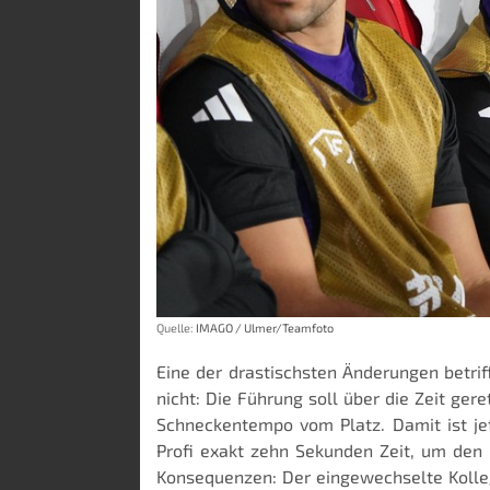
Quelle:
IMAGO / Ulmer/Teamfoto
Eine der drastischsten Änderungen betri
nicht: Die Führung soll über die Zeit ger
Schneckentempo vom Platz. Damit ist jet
Profi exakt zehn Sekunden Zeit, um den R
Konsequenzen: Der eingewechselte Kolleg