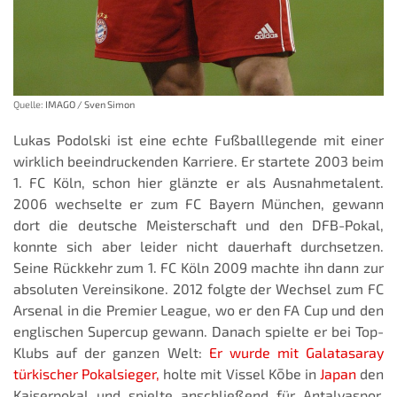
Quelle:
IMAGO / Sven Simon
Lukas Podolski ist eine echte Fußballlegende mit einer
wirklich beeindruckenden Karriere. Er startete 2003 beim
1. FC Köln, schon hier glänzte er als Ausnahmetalent.
2006 wechselte er zum FC Bayern München, gewann
dort die deutsche Meisterschaft und den DFB-Pokal,
konnte sich aber leider nicht dauerhaft durchsetzen.
Seine Rückkehr zum 1. FC Köln 2009 machte ihn dann zur
absoluten Vereinsikone. 2012 folgte der Wechsel zum FC
Arsenal in die Premier League, wo er den FA Cup und den
englischen Supercup gewann. Danach spielte er bei Top-
Klubs auf der ganzen Welt:
Er wurde mit Galatasaray
türkischer Pokalsieger,
holte mit Vissel Kōbe in
Japan
den
Kaiserpokal und spielte anschließend für Antalyaspor.