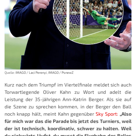
Quelle:
IMAGO / Laci Perenyi
,
IMAGO / PsnewZ
Kurz nach dem Triumpf im Viertelfinale meldet sich auch
Torwartlegende Oliver Kahn zu Wort und adelt die
Leistung der 35-jährigen Ann-Katrin Berger. Als sie auf
die Szene zu sprechen kommen, in der Berger den Ball
noch knapp hält, meint Kahn gegenüber
Sky Sport:
„Also
für mich war das die Parade bis jetzt des Turniers, weil
der ist technisch, koordinativ, schwer zu halten. Weil
du rückwärts läufst, du musst die Flugbahn des Balles