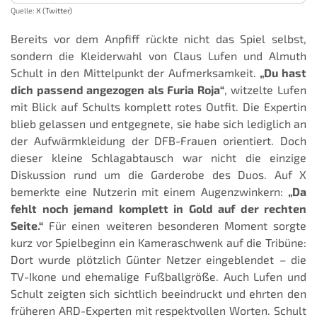
Quelle:
X (Twitter)
Bereits vor dem Anpfiff rückte nicht das Spiel selbst,
sondern die Kleiderwahl von Claus Lufen und Almuth
Schult in den Mittelpunkt der Aufmerksamkeit.
„Du hast
dich passend angezogen als Furia Roja“
, witzelte Lufen
mit Blick auf Schults komplett rotes Outfit. Die Expertin
blieb gelassen und entgegnete, sie habe sich lediglich an
der Aufwärmkleidung der DFB-Frauen orientiert. Doch
dieser kleine Schlagabtausch war nicht die einzige
Diskussion rund um die Garderobe des Duos. Auf X
bemerkte eine Nutzerin mit einem Augenzwinkern:
„Da
fehlt noch jemand komplett in Gold auf der rechten
Seite.“
Für einen weiteren besonderen Moment sorgte
kurz vor Spielbeginn ein Kameraschwenk auf die Tribüne:
Dort wurde plötzlich Günter Netzer eingeblendet – die
TV-Ikone und ehemalige Fußballgröße. Auch Lufen und
Schult zeigten sich sichtlich beeindruckt und ehrten den
früheren ARD-Experten mit respektvollen Worten. Schult