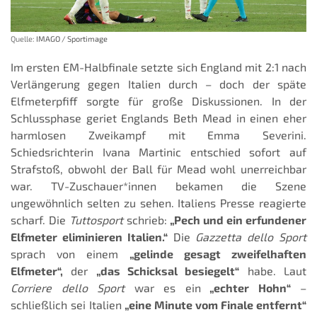
Quelle:
IMAGO / Sportimage
Im ersten EM-Halbfinale setzte sich England mit 2:1 nach
Verlängerung gegen Italien durch – doch der späte
Elfmeterpfiff sorgte für große Diskussionen. In der
Schlussphase geriet Englands Beth Mead in einen eher
harmlosen Zweikampf mit Emma Severini.
Schiedsrichterin Ivana Martinic entschied sofort auf
Strafstoß, obwohl der Ball für Mead wohl unerreichbar
war. TV-Zuschauer*innen bekamen die Szene
ungewöhnlich selten zu sehen. Italiens Presse reagierte
scharf. Die
Tuttosport
schrieb:
„Pech und ein erfundener
Elfmeter eliminieren Italien.“
Die
Gazzetta dello Sport
sprach von einem
„gelinde gesagt zweifelhaften
Elfmeter“,
der
„das Schicksal besiegelt“
habe. Laut
Corriere dello Sport
war es ein
„echter Hohn“
–
schließlich sei Italien
„eine Minute vom Finale entfernt“