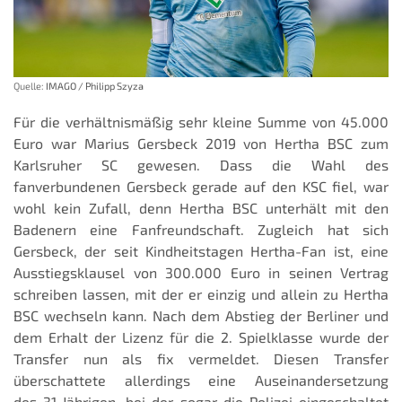
Quelle:
IMAGO / Philipp Szyza
Für die verhältnismäßig sehr kleine Summe von 45.000
Euro war Marius Gersbeck 2019 von Hertha BSC zum
Karlsruher SC gewesen. Dass die Wahl des
fanverbundenen Gersbeck gerade auf den KSC fiel, war
wohl kein Zufall, denn Hertha BSC unterhält mit den
Badenern eine Fanfreundschaft. Zugleich hat sich
Gersbeck, der seit Kindheitstagen Hertha-Fan ist, eine
Ausstiegsklausel von 300.000 Euro in seinen Vertrag
schreiben lassen, mit der er einzig und allein zu Hertha
BSC wechseln kann. Nach dem Abstieg der Berliner und
dem Erhalt der Lizenz für die 2. Spielklasse wurde der
Transfer nun als fix vermeldet. Diesen Transfer
überschattete allerdings eine Auseinandersetzung
des 31-Jährigen, bei der sogar die Polizei eingeschaltet