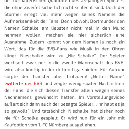
der fußballerischen Qualitäten des 23-jährigen Spielers,
die ohne Zweifel sicherlich nicht schlecht sind. Doch der
Stürmer erregt viel mehr wegen seines Namens die
Aufmerksamkeit der Fans: Denn obwohl Dortmunder den
Namen Schalke am liebsten nicht mal in den Mund
nehmen wollen, machen sie hier sicherlich eine
Ausnahme. Zudem kommt vor dem Namen ja noch ein
Wort, das für die BVB-Fans wie Musik in den Ohren
klingt. Nieschalke wird zu „Nie Schalke“. Der Spieler
wechselt zwar nur in die zweite Mannschaft des BVB,
wird also künftig in der dritten Liga spielen. Für Aufruhr
sorgte der Transfer aber trotzdem! „Netter Name“,
twitterte der BVB
und zeigte wenig später Nachrichten
der Fans, die sich diesen Transfer allein wegen seines
Nachnamens gewünscht hatten. Im Vorstellungsvideo
äußert sich dann auch der besagte Spieler: „Ihr habt es ja
so gewollt.“ Und tatsächlich: Nischalke hat bisher noch
nie für Schalke gespielt. Er wird nun für ein Jahr mit
Kaufoption vom 1. FC Nürnberg ausgeliehen.